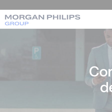
Con
d