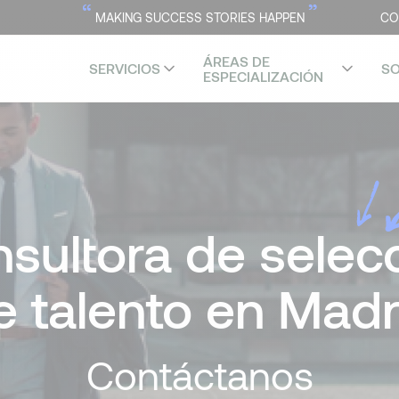
“
”
MAKING SUCCESS STORIES HAPPEN
CO
ÁREAS DE
SERVICIOS
S
ESPECIALIZACIÓN
sultora de selec
e talento en Madr
Co
ntáct
anos