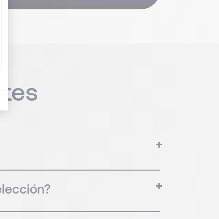
ntes
elección?